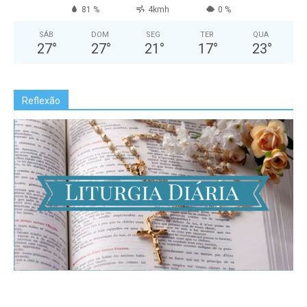
81 %
4kmh
0 %
SÁB
DOM
SEG
TER
QUA
27
°
27
°
21
°
17
°
23
°
Reflexão