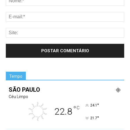
Tempo
SÃO PAULO
Céu Limpo
°
24.1
°
C
22.8
°
21.7