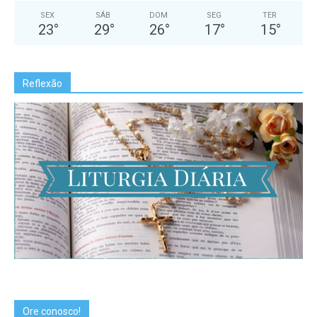
SEX
SÁB
DOM
SEG
TER
23
°
29
°
26
°
17
°
15
°
Reflexão
Ore conosco!