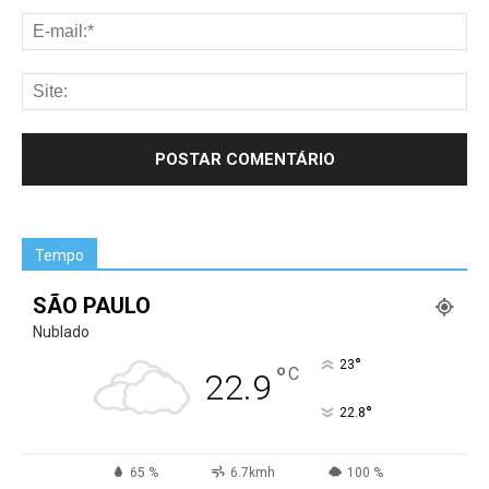
Tempo
SÃO PAULO
Nublado
°
23
°
C
22.9
°
22.8
65 %
6.7kmh
100 %