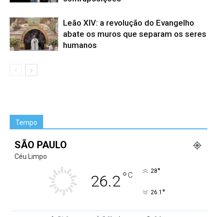
Leão XIV: a revolução do Evangelho
abate os muros que separam os seres
humanos
Tempo
SÃO PAULO
Céu Limpo
°
28
°
C
26.2
°
26.1