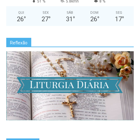
51 %
5.8kmh
8 %
QUI
SEX
SÁB
DOM
SEG
26
°
27
°
31
°
26
°
17
°
Reflexão