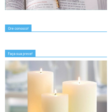
Ore conosco!
Faça sua prece!