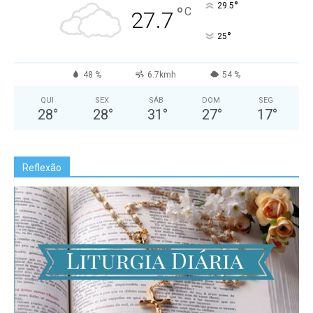
°
29.5
°
C
27.7
°
25
48 %
6.7kmh
54 %
QUI
SEX
SÁB
DOM
SEG
28
°
28
°
31
°
27
°
17
°
Reflexão