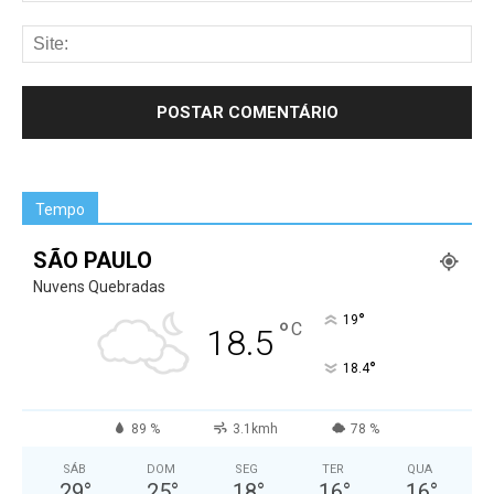
Tempo
SÃO PAULO
Nuvens Quebradas
°
19
°
C
18.5
°
18.4
89 %
3.1kmh
78 %
SÁB
DOM
SEG
TER
QUA
29
°
25
°
18
°
16
°
16
°