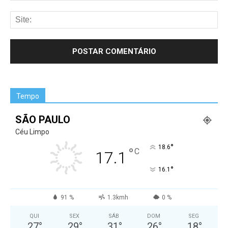
Tempo
SÃO PAULO
Céu Limpo
°
18.6
°
C
17.1
°
16.1
91 %
1.3kmh
0 %
QUI
SEX
SÁB
DOM
SEG
27
°
29
°
31
°
26
°
18
°