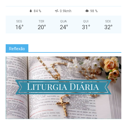
84 %
0.9kmh
98 %
SEG
TER
QUA
QUI
SEX
16
°
20
°
24
°
31
°
32
°
Reflexão