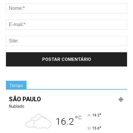
Tempo
SÃO PAULO
Nublado
°
16.2
°
C
16.2
°
15.6