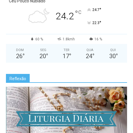
Céu Pouco Nublado
°
24.7
°
C
24.2
°
22.3
60 %
1.8kmh
16 %
DOM
SEG
TER
QUA
QUI
26
°
20
°
17
°
24
°
30
°
Reflexão