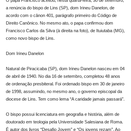
O papa Francisco aceitou, nesta quarta-feira, 30 de setembro,
a renúncia do bispo de Lins (SP), dom Irineu Danelon, de
acordo com o cânon 401, parágrafo primeiro do Código de
Direito Canônico. No mesmo ato, o papa confirmou dom
Francisco Carlos da Silva (à direita na foto), de Ituiutaba (MG),
como novo bispo de Lins.
Dom Irineu Danelon
Natural de Piracicaba (SP), dom Irineu Danelon nasceu em 04
de abril de 1940. No dia 16 de setembro, completou 48 anos
de ordenação presbiteral. Foi ordenado bispo em 30 de janeiro
de 1998, assumindo, no mesmo ano, o governo episcopal da
diocese de Lins. Tem como lema “A caridade jamais passará”.
O bispo possui licenciatura em geografia e história, além de
doutorado em teologia pela Universidade Salesiana de Roma.
É autor dos livros “Desafio Jovem” e “Os jovens rezam”. Ao