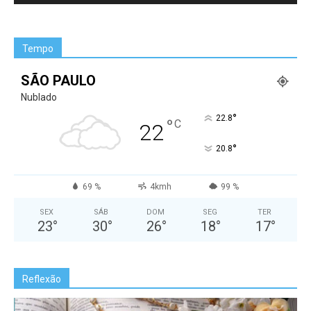
Tempo
SÃO PAULO
Nublado
°
22.8
°
C
22
°
20.8
69 %
4kmh
99 %
SEX
SÁB
DOM
SEG
TER
23
°
30
°
26
°
18
°
17
°
Reflexão