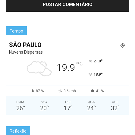
Tempo
SÃO PAULO
Nuvens Dispersas
°
21.8
°
C
19.9
°
18.9
87 %
3.6kmh
41 %
DOM
SEG
TER
QUA
QUI
26
°
20
°
17
°
24
°
32
°
Reflexão