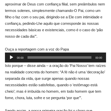
aproximar de Deus com confiança filial, sem preâmbulos nem
termos solenes, simplesmente chamando-O Pai, como um
filho o faz com o seu pai, dirigindo-se a Ele com intimidade e
confiança, pedindo-Lhe aquilo que corresponde às nossas
necessidades básicas e existenciais, como é o caso do ‘pão
nosso de cada dia’”.
Ouça a reportagem com a voz do Papa
Tocador
00:00
00:00
de
Isto porque – disse ainda – a oração do ‘Pai Nosso’ tem raízes
áudio
na realidade concreta do homem: “A fé não é uma ‘decoração’
separada da vida, que surge apenas quando nossas
necessidades estão satisfeitas, quando o ‘estômago está
cheio’; mas é imbuída no homem, em todo homem que tem
fome, chora, luta, sofre e se pergunta ‘por que’”.
Sendo assim, a nossa primeira oração foi o choro que