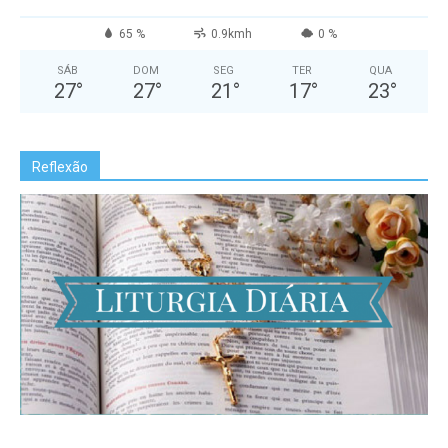
65 %
0.9kmh
0 %
SÁB
DOM
SEG
TER
QUA
27
°
27
°
21
°
17
°
23
°
Reflexão