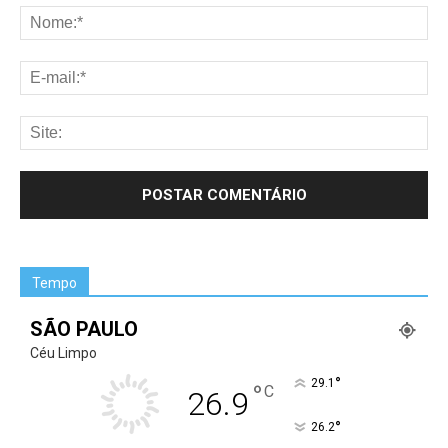
Tempo
SÃO PAULO
Céu Limpo
°
29.1
°
C
26.9
°
26.2