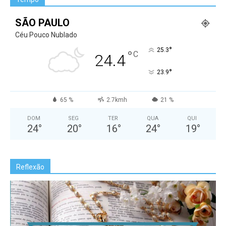
SÃO PAULO
Céu Pouco Nublado
°
25.3
°
C
24.4
°
23.9
65 %
2.7kmh
21 %
DOM
SEG
TER
QUA
QUI
24
°
20
°
16
°
24
°
19
°
Reflexão