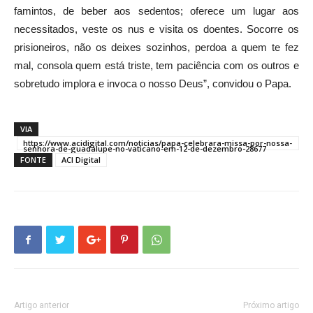
famintos, de beber aos sedentos; oferece um lugar aos
necessitados, veste os nus e visita os doentes. Socorre os
prisioneiros, não os deixes sozinhos, perdoa a quem te fez
mal, consola quem está triste, tem paciência com os outros e
sobretudo implora e invoca o nosso Deus”, convidou o Papa.
VIA
https://www.acidigital.com/noticias/papa-celebrara-missa-por-nossa-
senhora-de-guadalupe-no-vaticano-em-12-de-dezembro-28677
FONTE
ACI Digital
Artigo anterior
Próximo artigo