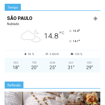
Tempo
SÃO PAULO
Nublado
°
16.4
°
C
14.8
°
14.1
96 %
3.6kmh
100 %
SEG
TER
QUA
QUI
SEX
18
°
20
°
25
°
31
°
29
°
Reflexão