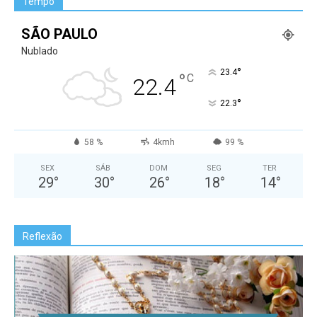
Tempo
SÃO PAULO
Nublado
°
23.4
°
C
22.4
°
22.3
58 %
4kmh
99 %
SEX
SÁB
DOM
SEG
TER
29
°
30
°
26
°
18
°
14
°
Reflexão