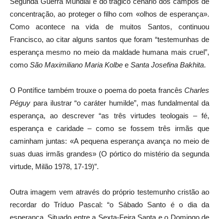
Segunda Guerra Mundial e do trágico cenário dos campos de
concentração, ao proteger o filho com «olhos de esperança».
Como acontece na vida de muitos Santos, continuou
Francisco, ao citar alguns santos que foram “testemunhas de
esperança mesmo no meio da maldade humana mais cruel”,
como
São Maximiliano Maria Kolbe
e
Santa Josefina Bakhita
.
O Pontífice também trouxe o poema do poeta francês
Charles
Péguy
para ilustrar “o caráter humilde”, mas fundalmental da
esperança, ao descrever “as três virtudes teologais – fé,
esperança e caridade – como se fossem três irmãs que
caminham juntas: «A pequena esperança avança no meio de
suas duas irmãs grandes» (O pórtico do mistério da segunda
virtude, Milão 1978, 17-19)”.
Outra imagem vem através do próprio testemunho cristão ao
recordar do Tríduo Pascal: “o Sábado Santo é o dia da
esperança. Situado entre a Sexta-Feira Santa e o Domingo de