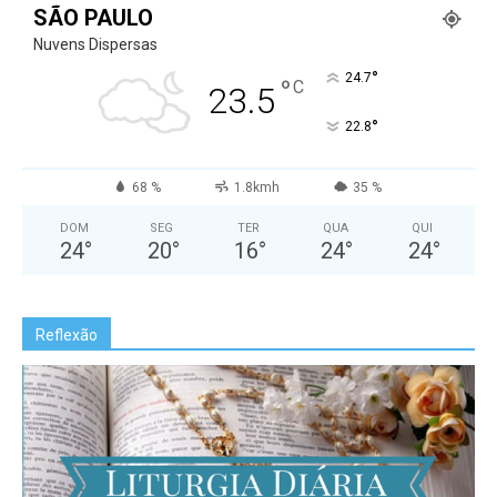
SÃO PAULO
Nuvens Dispersas
°
24.7
°
C
23.5
°
22.8
68 %
1.8kmh
35 %
DOM
SEG
TER
QUA
QUI
24
°
20
°
16
°
24
°
24
°
Reflexão