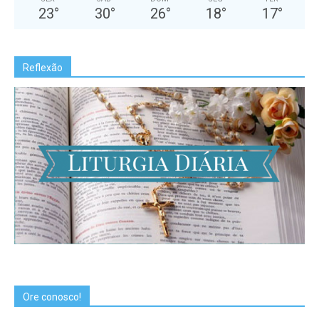
23
°
30
°
26
°
18
°
17
°
Reflexão
Ore conosco!