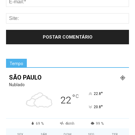
Tempo
SÃO PAULO
Nublado
°
22.8
°
C
22
°
20.8
69 %
4kmh
99 %
SEX
SÁB
DOM
SEG
TER