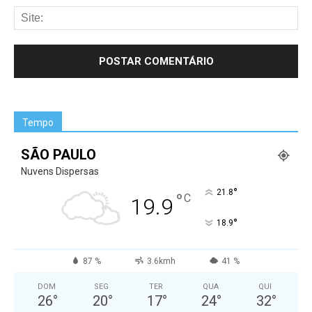
Tempo
SÃO PAULO
Nuvens Dispersas
°
21.8
°
C
19.9
°
18.9
87 %
3.6kmh
41 %
DOM
SEG
TER
QUA
QUI
26
°
20
°
17
°
24
°
32
°