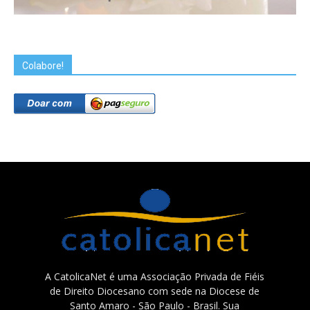
Colabore!
A CatolicaNet é uma Associação Privada de Fiéis
de Direito Diocesano com sede na Diocese de
Santo Amaro - São Paulo - Brasil. Sua