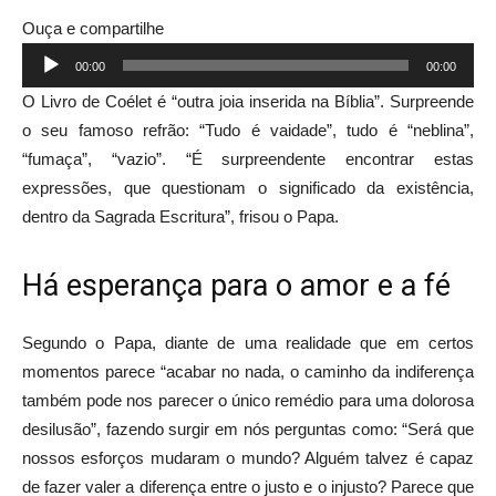
Ouça e compartilhe
Tocador
00:00
00:00
de
O Livro de Coélet é “outra joia inserida na Bíblia”. Surpreende
áudio
o seu famoso refrão: “Tudo é vaidade”, tudo é “neblina”,
“fumaça”, “vazio”. “É surpreendente encontrar estas
expressões, que questionam o significado da existência,
dentro da Sagrada Escritura”, frisou o Papa.
Há esperança para o amor e a fé
Segundo o Papa, diante de uma realidade que em certos
momentos parece “acabar no nada, o caminho da indiferença
também pode nos parecer o único remédio para uma dolorosa
desilusão”, fazendo surgir em nós perguntas como: “Será que
nossos esforços mudaram o mundo? Alguém talvez é capaz
de fazer valer a diferença entre o justo e o injusto? Parece que