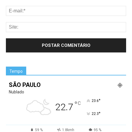
Tempo
SÃO PAULO
Nublado
°
23.6
°
C
22.7
°
22.3
59 %
1.8kmh
95 %