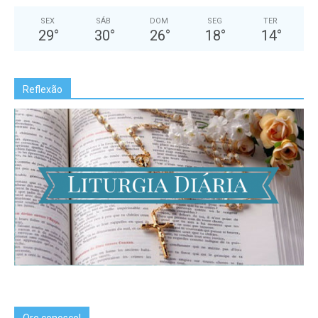
SEX
SÁB
DOM
SEG
TER
29
°
30
°
26
°
18
°
14
°
Reflexão
Ore conosco!