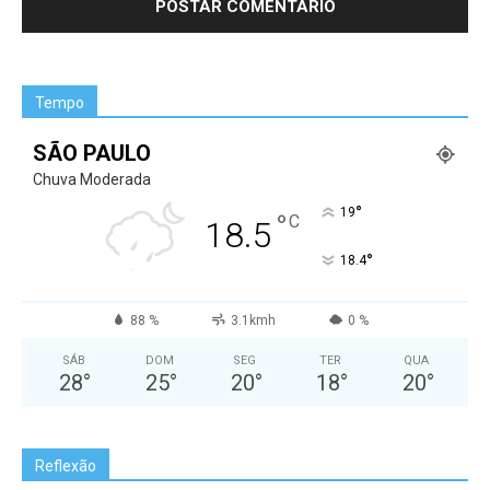
Tempo
SÃO PAULO
Chuva Moderada
°
19
°
C
18.5
°
18.4
88 %
3.1kmh
0 %
SÁB
DOM
SEG
TER
QUA
28
°
25
°
20
°
18
°
20
°
Reflexão