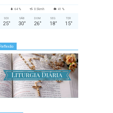
64 %
0.5kmh
41 %
SEX
SÁB
DOM
SEG
TER
25
°
30
°
26
°
18
°
15
°
Reflexão