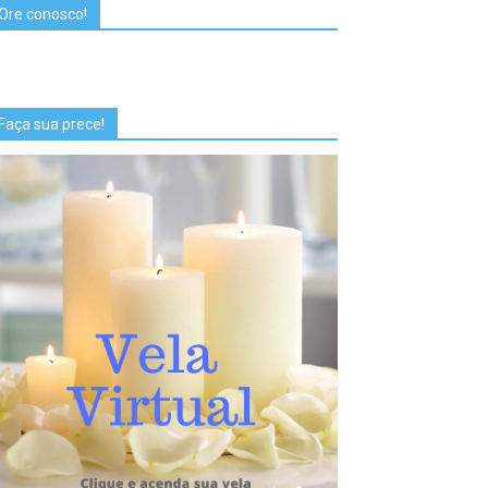
Ore conosco!
Faça sua prece!