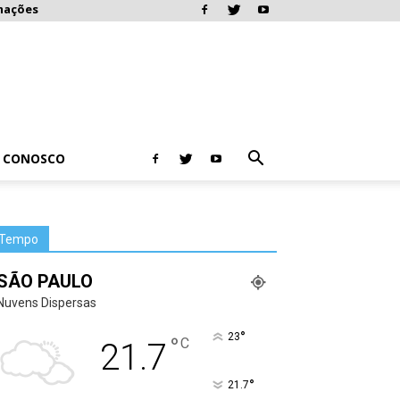
mações
E CONOSCO
Tempo
SÃO PAULO
Nuvens Dispersas
°
23
°
C
21.7
°
21.7