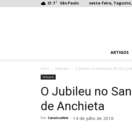
C
21.7
sexta-feira, 7 agosto,
São Paulo
ARTIGOS
Início
Vaticano
O Jubileu no Santuário de São Jos
Vaticano
O Jubileu no San
de Anchieta
14 de julho de 2016
Por
CatolicaNet
-