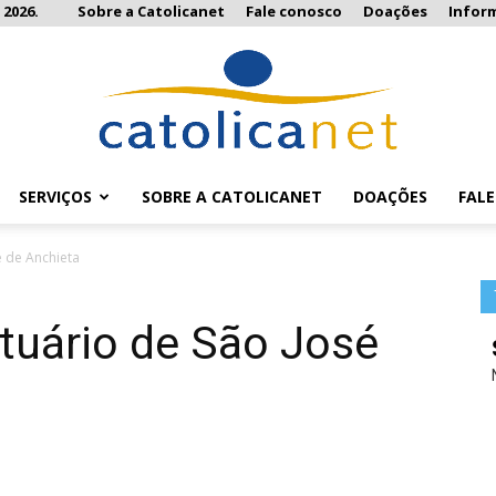
 2026.
Sobre a Catolicanet
Fale conosco
Doações
Infor
SERVIÇOS
SOBRE A CATOLICANET
DOAÇÕES
FAL
Catolicanet
é de Anchieta
tuário de São José