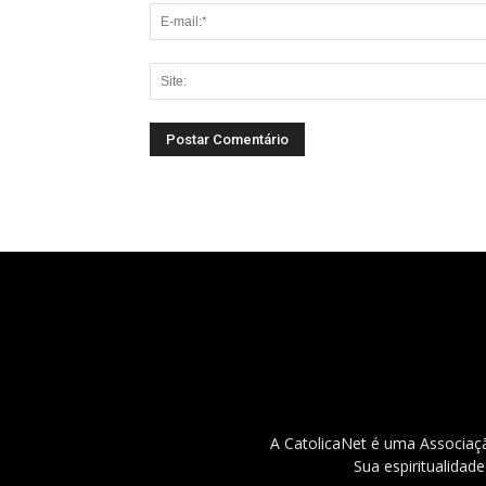
A CatolicaNet é uma Associaçã
Sua espiritualidad