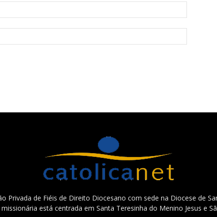
o Privada de Fiéis de Direito Diocesano com sede na Diocese de San
e missionária está centrada em Santa Teresinha do Menino Jesus e Sã