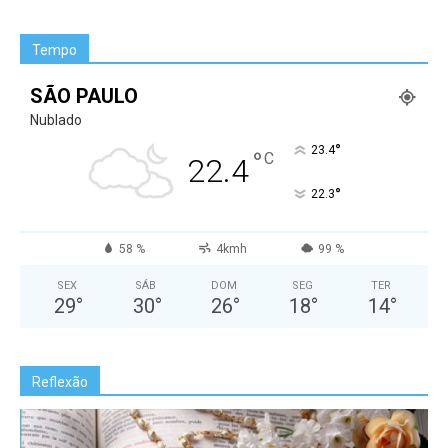
Tempo
SÃO PAULO
Nublado
°
23.4
°
C
22.4
°
22.3
58 %
4kmh
99 %
SEX
SÁB
DOM
SEG
TER
29
°
30
°
26
°
18
°
14
°
Reflexão