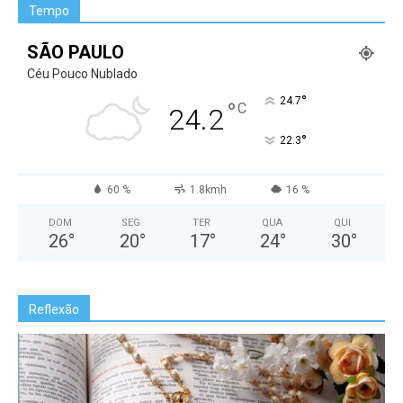
Tempo
SÃO PAULO
Céu Pouco Nublado
°
24.7
°
C
24.2
°
22.3
60 %
1.8kmh
16 %
DOM
SEG
TER
QUA
QUI
26
°
20
°
17
°
24
°
30
°
Reflexão