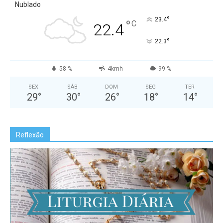
Nublado
°
23.4
°
C
22.4
°
22.3
58 %
4kmh
99 %
SEX
SÁB
DOM
SEG
TER
29
°
30
°
26
°
18
°
14
°
Reflexão