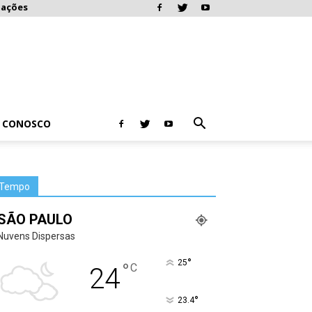
mações
E CONOSCO
Tempo
SÃO PAULO
Nuvens Dispersas
°
25
°
C
24
°
23.4