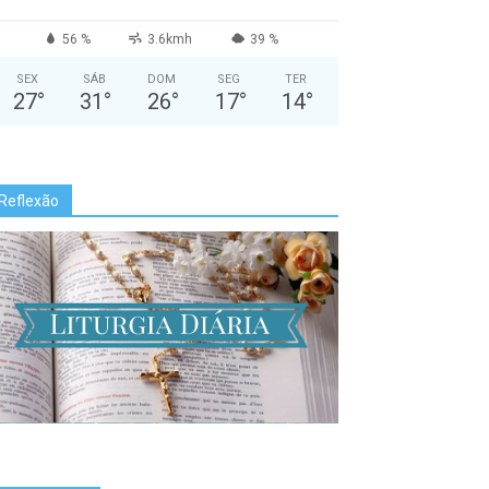
56 %
3.6kmh
39 %
SEX
SÁB
DOM
SEG
TER
27
°
31
°
26
°
17
°
14
°
Reflexão