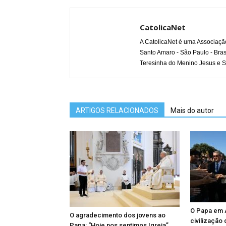
CatolicaNet
A CatolicaNet é uma Associaçã
Santo Amaro - São Paulo - Bras
Teresinha do Menino Jesus e S
ARTIGOS RELACIONADOS
Mais do autor
O Papa em A
O agradecimento dos jovens ao
civilização
Papa: “Hoje nos sentimos Igreja”