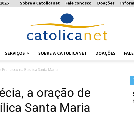
2026.
Sobre a Catolicanet
Fale conosco
Doações
Infor
SERVIÇOS
SOBRE A CATOLICANET
DOAÇÕES
FAL
Catolicanet
Francisco na Basílica Santa Maria...
écia, a oração de
ílica Santa Maria