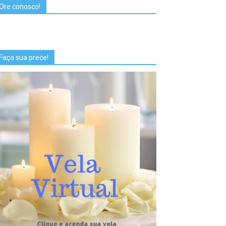
Ore conosco!
Faça sua prece!