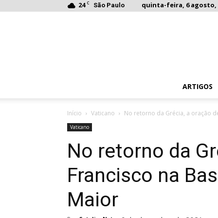
C
24
quinta-feira, 6 agosto, 
São Paulo
ARTIGOS
Início
Vaticano
No retorno da Grécia, a oração de 
Vaticano
No retorno da Gr
Francisco na Bas
Maior