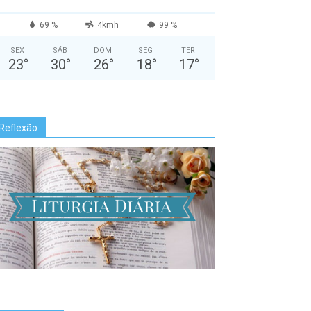
69 %
4kmh
99 %
SEX
SÁB
DOM
SEG
TER
23
°
30
°
26
°
18
°
17
°
Reflexão