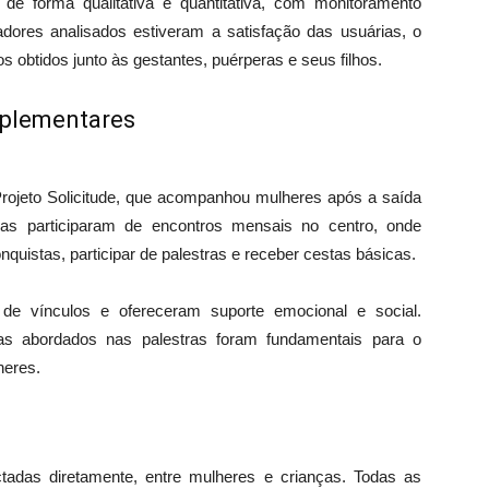
e forma qualitativa e quantitativa, com monitoramento
cadores analisados estiveram a satisfação das usuárias, o
s obtidos junto às gestantes, puérperas e seus filhos.
mplementares
Projeto Solicitude, que acompanhou mulheres após a saída
idas participaram de encontros mensais no centro, onde
quistas, participar de palestras e receber cestas básicas.
 de vínculos e ofereceram suporte emocional e social.
as abordados nas palestras foram fundamentais para o
heres.
tadas diretamente, entre mulheres e crianças. Todas as