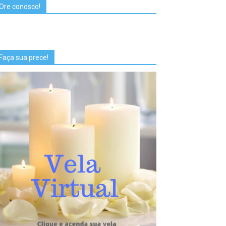
Ore conosco!
Faça sua prece!