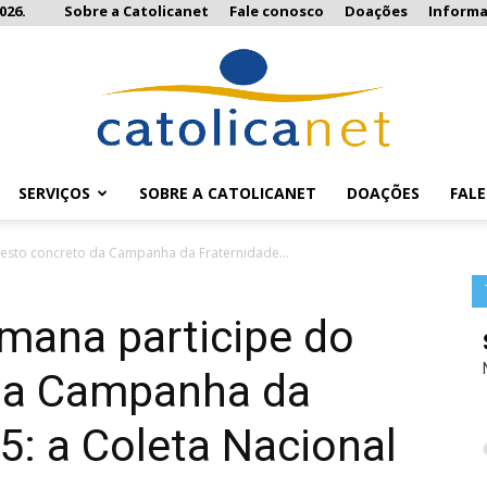
026.
Sobre a Catolicanet
Fale conosco
Doações
Inform
SERVIÇOS
SOBRE A CATOLICANET
DOAÇÕES
FAL
Catolicanet
gesto concreto da Campanha da Fraternidade...
emana participe do
da Campanha da
5: a Coleta Nacional