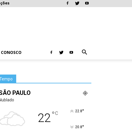
ações
E CONOSCO
Tempo
SÃO PAULO
Nublado
°
22.8
°
C
22
°
20.8