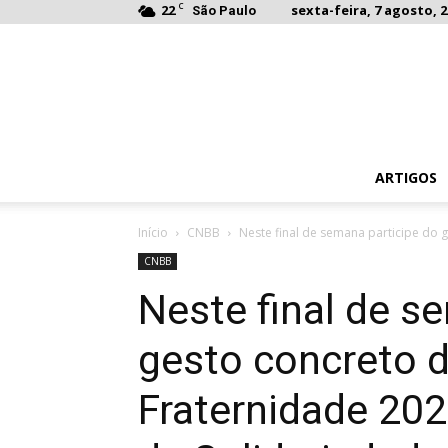
C
22
sexta-feira, 7 agosto, 2
São Paulo
ARTIGOS
Início
CNBB
Neste final de semana participe do 
CNBB
Neste final de s
gesto concreto 
Fraternidade 202