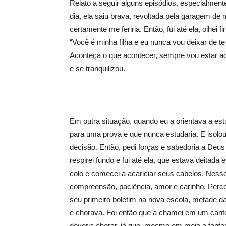
Relato a seguir alguns episódios, especialment
dia, ela saiu brava, revoltada pela garagem de
certamente me feriria. Então, fui até ela, olhei
“Você é minha filha e eu nunca vou deixar de t
Aconteça o que acontecer, sempre vou estar a
e se tranquilizou.
Em outra situação, quando eu a orientava a est
para uma prova e que nunca estudaria. E isolo
decisão. Então, pedi forças e sabedoria a Deus
respirei fundo e fui até ela, que estava deit
colo e comecei a acariciar seus cabelos. Nesse
compreensão, paciência, amor e carinho. Perc
seu primeiro boletim na nova escola, metade d
e chorava. Foi então que a chamei em um canto
deveria chorar, já que, mesmo em meio a tanta