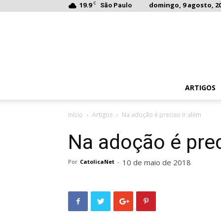
C
19.9
domingo, 9 agosto, 20
São Paulo
ARTIGOS
Início
Artigos
Na adoção é preciso ir além
Na adoção é prec
10 de maio de 2018
Por
CatolicaNet
-