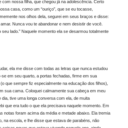
e com nossa filha, que chegou já na adolescência. Certo
 nossa casa, como um “ouriço”, que se eu tocasse,
 firmemente nos olhos dela, segurei em seus braços e disse:
e amar. Nunca vou te abandonar e nem desistir de você.
o seu lado.” Naquele momento ela se desarmou totalmente
udar, ela me disse com todas as letras que nunca estudou
u-se em seu quarto, a portas fechadas, firme em sua
 (o que sempre fiz especialmente na educação dos filhos),
ada em sua cama. Coloquei calmamente sua cabeça em meu
 dia, tive uma longa conversa com ela, de muita
ebi que era tudo o que ela precisava naquele momento. Em
as notas foram acima da média e metade abaixo. Ela tremia
, na escola, e lhe disse que estava de parabéns, não
s coisas novas que estava vivendo naquele ano, ainda