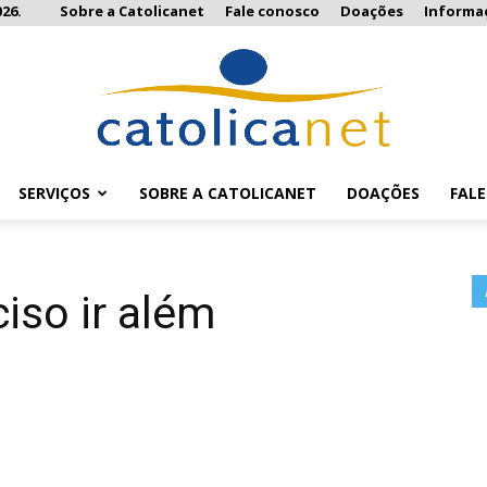
26.
Sobre a Catolicanet
Fale conosco
Doações
Informa
SERVIÇOS
SOBRE A CATOLICANET
DOAÇÕES
FAL
Catolicanet
iso ir além