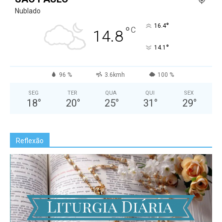
Nublado
°
16.4
°
C
14.8
°
14.1
96 %
3.6kmh
100 %
SEG
TER
QUA
QUI
SEX
18
°
20
°
25
°
31
°
29
°
Reflexão