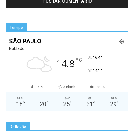
Tempo
SÃO PAULO
Nublado
°
16.4
°
C
14.8
°
14.1
96 %
3.6kmh
100 %
SEG
TER
QUA
QUI
SEX
18
°
20
°
25
°
31
°
29
°
Reflexão