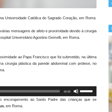
 na Universidade Católica do Sagrado Coração, em Roma
várias mensagens de afeto e proximidade devido à cirurgia
 Hospital Universitário Agostino Gemelli, em Roma.
ximidade ao Papa Francisco que foi submetido, na última
uma cirurgia plástica da parede abdominal com prótese, no
ma.
Use
00:00
as
o encorajamento ao Santo Padre das crianças que se
setas
us
, em Roma.
para