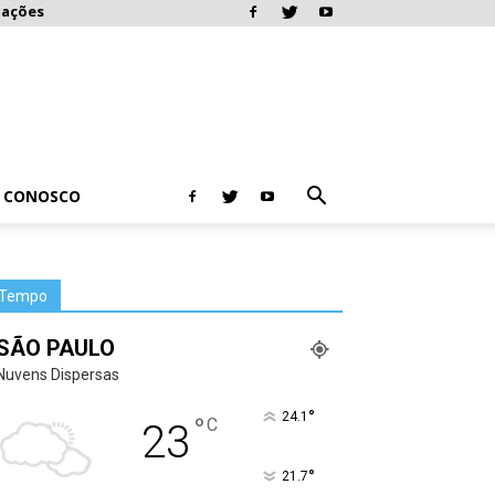
mações
E CONOSCO
Tempo
SÃO PAULO
Nuvens Dispersas
°
24.1
°
C
23
°
21.7