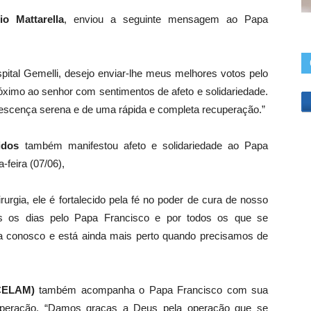
cima
io Mattarella
, enviou a seguinte mensagem ao Papa
ou
para
baixo
pital Gemelli, desejo enviar-lhe meus melhores votos pelo
para
róximo ao senhor com sentimentos de afeto e solidariedade.
aumentar
escença serena e de uma rápida e completa recuperação.”
ou
diminuir
idos
também manifestou afeto e solidariedade ao Papa
o
-feira (07/06),
volume.
urgia, ele é fortalecido pela fé no poder de cura de nosso
os os dias pelo Papa Francisco e por todos os que se
a conosco e está ainda mais perto quando precisamos de
(CELAM)
também acompanha o Papa Francisco com sua
uperação. “Damos graças a Deus pela operação que se