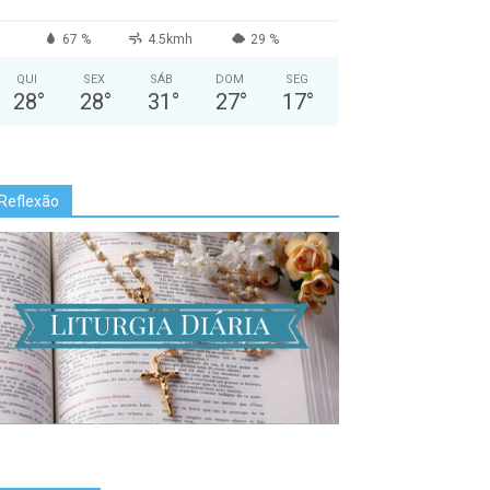
67 %
4.5kmh
29 %
QUI
SEX
SÁB
DOM
SEG
28
°
28
°
31
°
27
°
17
°
Reflexão