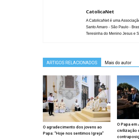
CatolicaNet
A CatolicaNet é uma Associaçã
Santo Amaro - São Paulo - Bras
Teresinha do Menino Jesus e S
ARTIGOS RELACIONADOS
Mais do autor
O Papa em A
O agradecimento dos jovens ao
civilização
Papa: “Hoje nos sentimos Igreja”
contraposi