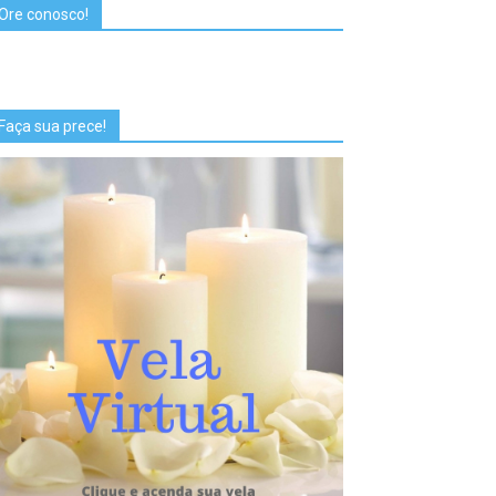
Ore conosco!
Faça sua prece!