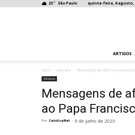
C
23
quinta-feira, 6 agosto, 
São Paulo
ARTIGOS
Início
Vaticano
Mensagens de afeto e proximidad
Vaticano
Mensagens de af
ao Papa Francis
9 de junho de 2023
Por
CatolicaNet
-