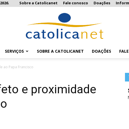
2026.
Sobre a Catolicanet
Fale conosco
Doações
Infor
SERVIÇOS
SOBRE A CATOLICANET
DOAÇÕES
FAL
Catolicanet
e ao Papa Francisco
eto e proximidade
co