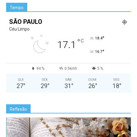
Tempo
SÃO PAULO
Céu Limpo
°
18.4
°
C
17.1
°
16.7
94 %
0.5kmh
5 %
QUI
SEX
SÁB
DOM
SEG
27
°
29
°
31
°
26
°
18
°
Reflexão