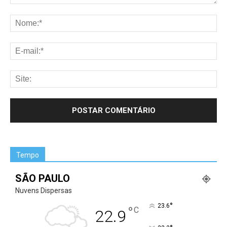
Tempo
SÃO PAULO
Nuvens Dispersas
°
23.6
°
C
22.9