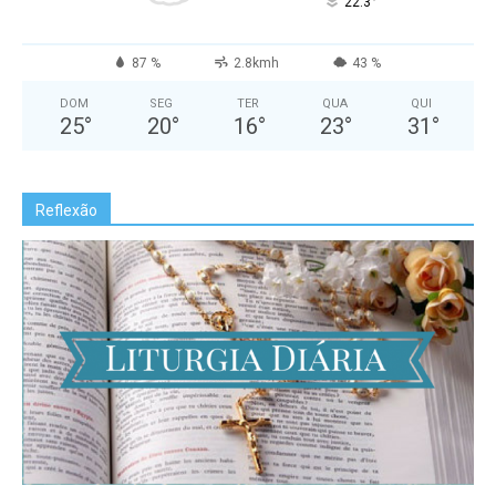
°
22.3
87 %
2.8kmh
43 %
DOM
SEG
TER
QUA
QUI
25
°
20
°
16
°
23
°
31
°
Reflexão