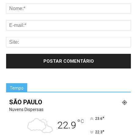
Tempo
SÃO PAULO
Nuvens Dispersas
°
23.6
°
C
22.9
°
22.3