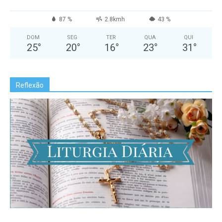
87 %
2.8kmh
43 %
DOM
SEG
TER
QUA
QUI
25
°
20
°
16
°
23
°
31
°
Reflexão