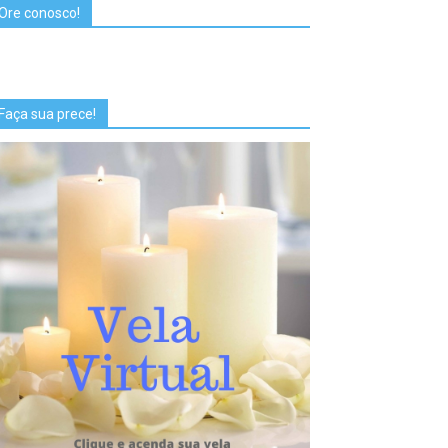
Ore conosco!
Faça sua prece!