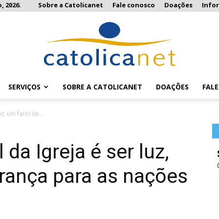
, 2026.
Sobre a Catolicanet
Fale conosco
Doações
Info
SERVIÇOS
SOBRE A CATOLICANET
DOAÇÕES
FAL
Catolicanet
z, um farol de...
 da Igreja é ser luz,
rança para as nações