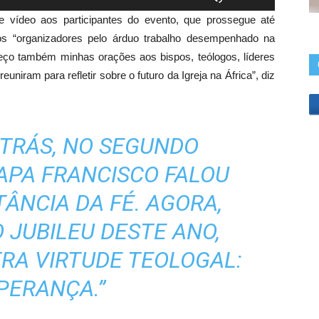
as
ídeo aos participantes do evento, que prossegue até
setas
os “organizadores pelo árduo trabalho desempenhado na
para
reço também minhas orações aos bispos, teólogos, líderes
cima
reuniram para refletir sobre o futuro da Igreja na África”, diz
ou
para
baixo
ATRÁS, NO SEGUNDO
para
aumentar
APA FRANCISCO FALOU
ou
diminuir
ÂNCIA DA FÉ. AGORA,
o
 JUBILEU DESTE ANO,
volume.
RA VIRTUDE TEOLOGAL:
PERANÇA.”