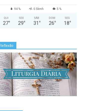
94 %
0.5kmh
5 %
QUI
SEX
SÁB
DOM
SEG
27
°
29
°
31
°
26
°
18
°
Reflexão