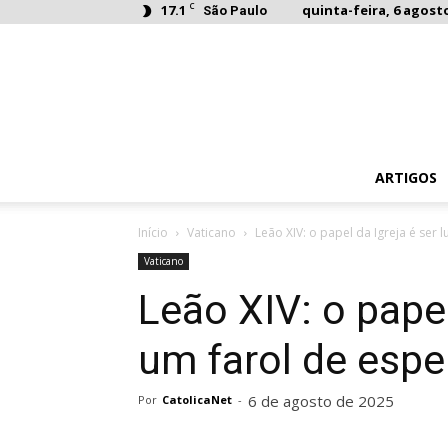
C
17.1
quinta-feira, 6 agosto
São Paulo
ARTIGOS
Início
Vaticano
Leão XIV: o papel da Igreja é ser lu
Vaticano
Leão XIV: o papel
um farol de espe
6 de agosto de 2025
Por
CatolicaNet
-