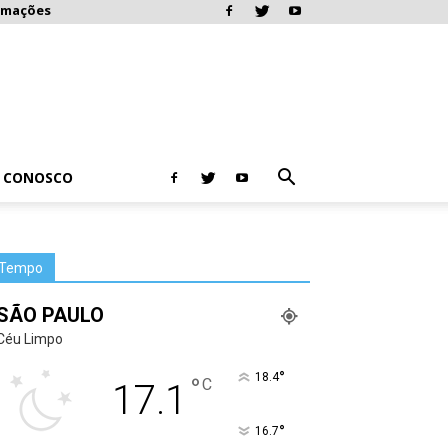
rmações
E CONOSCO
Tempo
SÃO PAULO
Céu Limpo
°
18.4
°
C
17.1
°
16.7