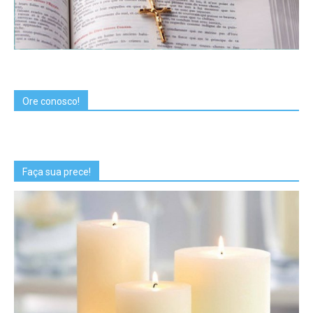
Ore conosco!
Faça sua prece!