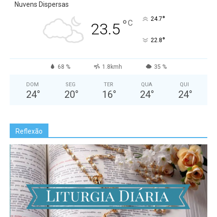
Nuvens Dispersas
°
24.7
°
C
23.5
°
22.8
68 %
1.8kmh
35 %
DOM
SEG
TER
QUA
QUI
24
°
20
°
16
°
24
°
24
°
Reflexão