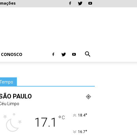
rmações
E CONOSCO
Tempo
SÃO PAULO
Céu Limpo
°
18.4
°
C
17.1
°
16.7