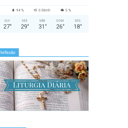
94 %
0.5kmh
5 %
QUI
SEX
SÁB
DOM
SEG
27
°
29
°
31
°
26
°
18
°
Reflexão