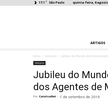
C
17.1
quinta-feira, 6 agosto
São Paulo
ARTIGOS
Início
Vaticano
Jubileu do Mundo do Voluntariado
Vaticano
Jubileu do Mund
dos Agentes de M
1 de setembro de 2016
Por
CatolicaNet
-