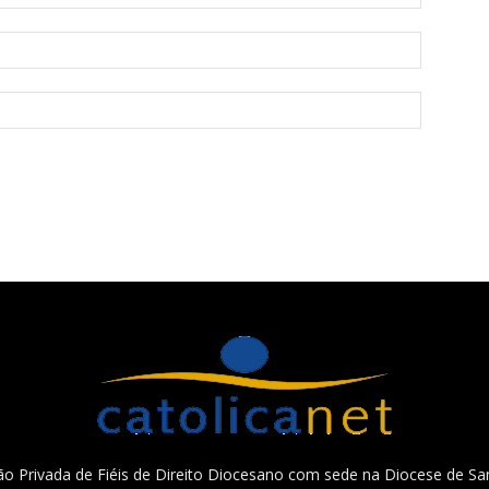
o Privada de Fiéis de Direito Diocesano com sede na Diocese de San