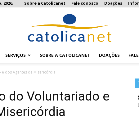
, 2026.
Sobre a Catolicanet
Fale conosco
Doações
Info
SERVIÇOS
SOBRE A CATOLICANET
DOAÇÕES
FAL
Catolicanet
 e dos Agentes de Misericórdia
o do Voluntariado e
isericórdia