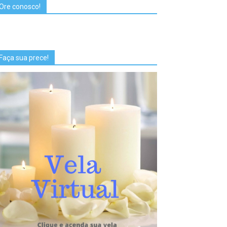
Ore conosco!
Faça sua prece!