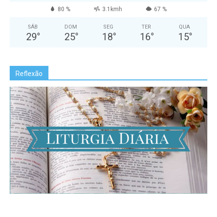
80 %
3.1kmh
67 %
SÁB
DOM
SEG
TER
QUA
29
°
25
°
18
°
16
°
15
°
Reflexão