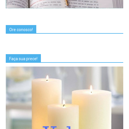
Ore conosco!
Faça sua prece!