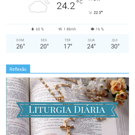
°
C
24.2
°
22.3
60 %
1.8kmh
16 %
DOM
SEG
TER
QUA
QUI
26
°
20
°
17
°
24
°
30
°
Reflexão