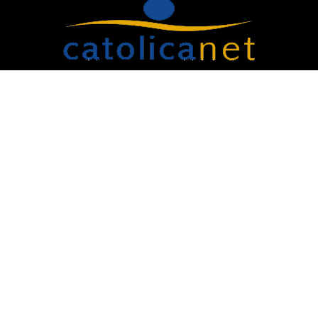
A CatolicaNet é uma Associação Privada de Fiéis
de Direito Diocesano com sede na Diocese de
Santo Amaro - São Paulo - Brasil. Sua
espiritualidade missionária está centrada em
Santa Teresinha do Menino Jesus e São Francisco
Xavier.
Contato:
catolicanet@catolicanet.com.br
Sobre a Catolicanet
Fale conosco
Doações
TV Catolicanet
Política de Privacidade