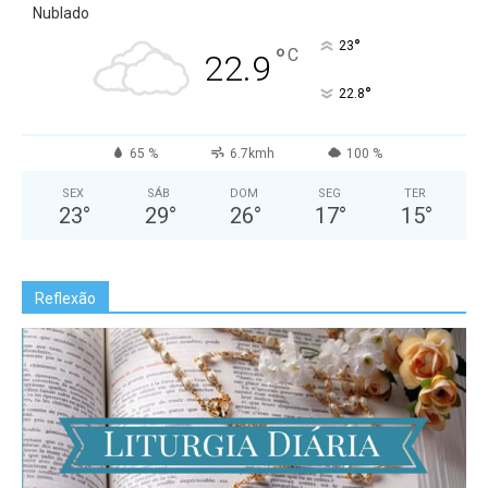
Nublado
°
23
°
C
22.9
°
22.8
65 %
6.7kmh
100 %
SEX
SÁB
DOM
SEG
TER
23
°
29
°
26
°
17
°
15
°
Reflexão