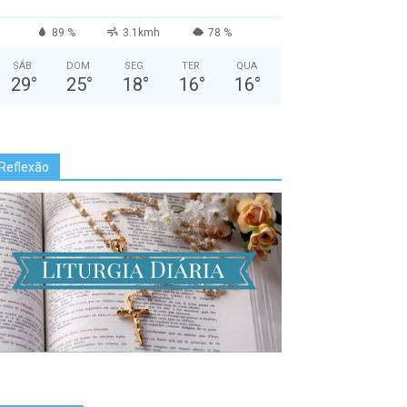
89 %
3.1kmh
78 %
SÁB
DOM
SEG
TER
QUA
29
°
25
°
18
°
16
°
16
°
Reflexão