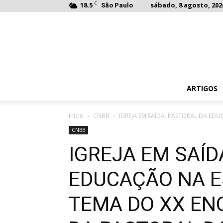
C
18.5
sábado, 8 agosto, 202
São Paulo
ARTIGOS
Início
CNBB
IGREJA EM SAÍDA: PASTORAL DA EDU
CNBB
IGREJA EM SAÍD
EDUCAÇÃO NA E
TEMA DO XX EN