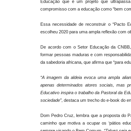
Educação que é um projeto que ultrapassa n
compromisso com a educação como “bem comum
Essa necessidade de reconstruir o “Pacto 
escolheu 2020 para uma ampla reflexão com ob
De acordo com o Setor Educação da CNBB, 
formar pessoas maduras e com responsabilida
da sabedoria africana, que afirma que “para edu
“A imagem da aldeia evoca uma ampla alian
apenas determinados atores sociais, mas 
Educativo inspira o trabalho da Pastoral da 
sociedade”
, destaca um trecho do e-book do en
Dom Pedro Cruz, lembra que a proposta do Pa
caminho que motiva a ocupar os ‘pátios educa
sempre visando o Bem Comum.
“Talvez seja 