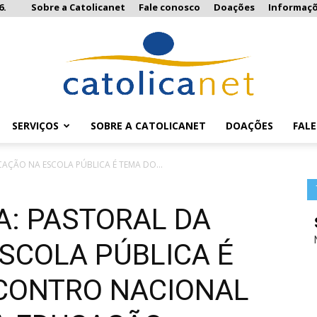
6.
Sobre a Catolicanet
Fale conosco
Doações
Informaç
SERVIÇOS
SOBRE A CATOLICANET
DOAÇÕES
FAL
Catolicanet
CAÇÃO NA ESCOLA PÚBLICA É TEMA DO...
A: PASTORAL DA
SCOLA PÚBLICA É
CONTRO NACIONAL