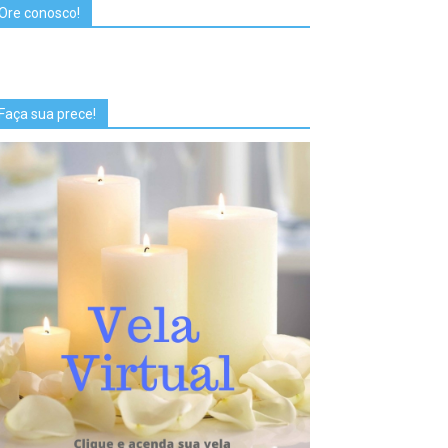
Ore conosco!
Faça sua prece!