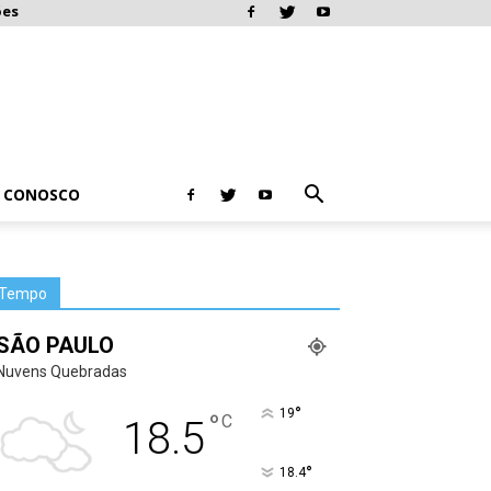
ões
E CONOSCO
Tempo
SÃO PAULO
Nuvens Quebradas
°
19
°
C
18.5
°
18.4