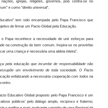
ações, igrejas, religiões, governos, pois centra-se no
” e como “direito universal”.
Educativo” tem sido encampada pelo Papa Francisco que
jetivo de firmar um Pacto Global pela Educação.
o Papa reconhece a necessidade de unir esforços para
de na construção do bem comum. Inspira-se no provérbio
car uma criança é necessária uma aldeia inteira”.
ça pela educação que incumbe de responsabilidade não
pressupõe um envolvimento de toda sociedade. O Pacto
Educação enfatizando a necessária cooperação com todos na
contro.
cto Educativo Global proposto pelo Papa Francisco é um
tivos públicos’ pelo diálogo amplo, recíproco e fraterno;
este o melhor e mais motivante caminho de uma Pastoral da