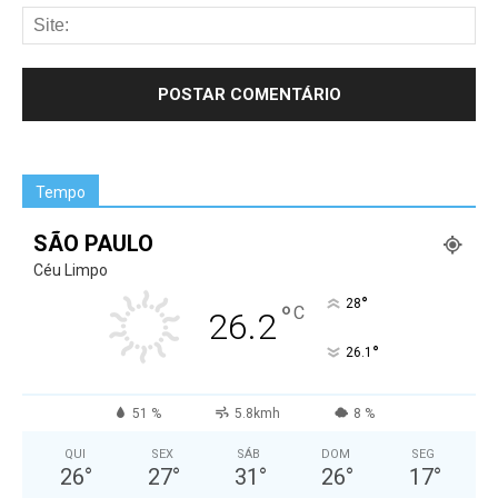
Tempo
SÃO PAULO
Céu Limpo
°
28
°
C
26.2
°
26.1
51 %
5.8kmh
8 %
QUI
SEX
SÁB
DOM
SEG
26
°
27
°
31
°
26
°
17
°