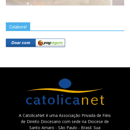
Colabore!
A CatolicaNet é uma Associação Privada de Fiéis
de Direito Diocesano com sede na Diocese de
Santo Amaro - São Paulo - Brasil. Sua