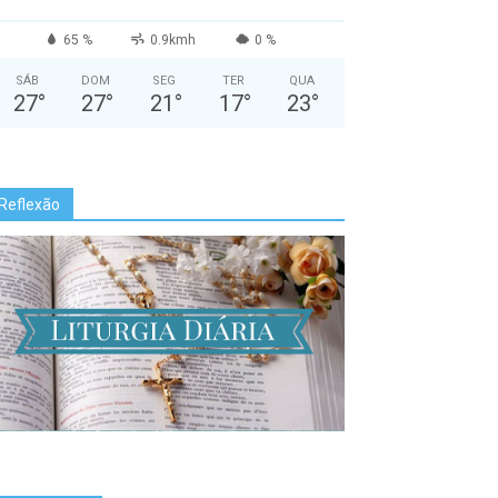
65 %
0.9kmh
0 %
SÁB
DOM
SEG
TER
QUA
27
°
27
°
21
°
17
°
23
°
Reflexão