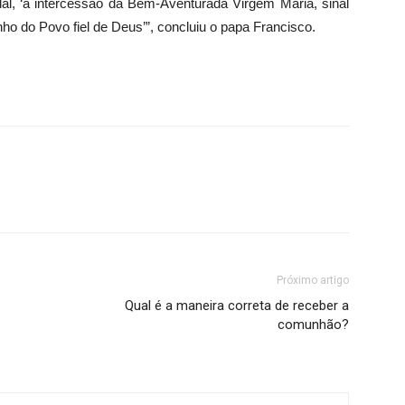
l, ‘à intercessão da Bem-Aventurada Virgem Maria, sinal
o do Povo fiel de Deus’”, concluiu o papa Francisco.
Próximo artigo
Qual é a maneira correta de receber a
comunhão?