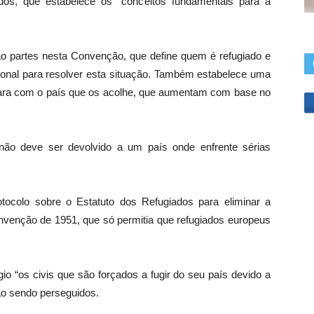
dos, que estabelece os “conceitos fundamentais para a
o partes nesta Convenção, que define quem é refugiado e
ional para resolver esta situação. Também estabelece uma
s para com o país que os acolhe, que aumentam com base no
 não deve ser devolvido a um país onde enfrente sérias
tocolo sobre o Estatuto dos Refugiados para eliminar a
nvenção de 1951, que só permitia que refugiados europeus
o “os civis que são forçados a fugir do seu país devido a
ão sendo perseguidos.