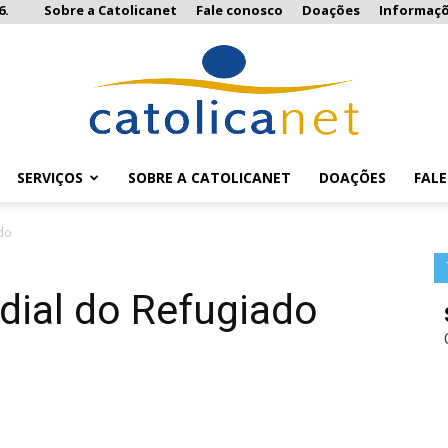
6.
Sobre a Catolicanet
Fale conosco
Doações
Informaç
SERVIÇOS
SOBRE A CATOLICANET
DOAÇÕES
FAL
Catolicanet
do
dial do Refugiado