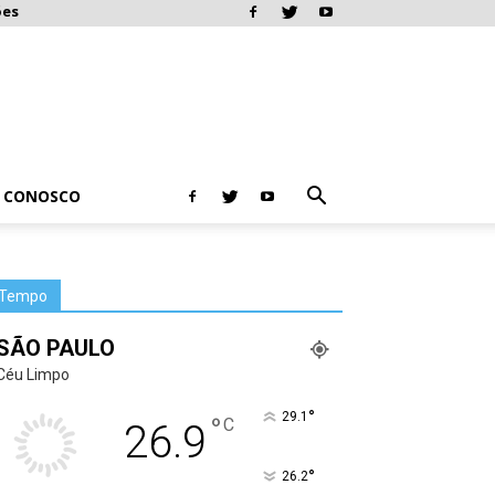
ões
E CONOSCO
Tempo
SÃO PAULO
Céu Limpo
°
29.1
°
C
26.9
°
26.2