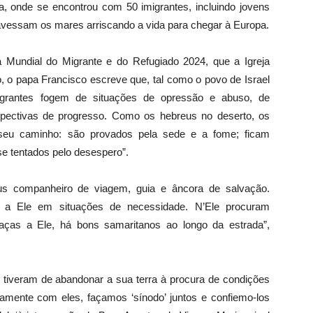
usa, onde se encontrou com 50 imigrantes, incluindo jovens
travessam os mares arriscando a vida para chegar à Europa.
Mundial do Migrante e do Refugiado 2024, que a Igreja
, o papa Francisco escreve que, tal como o povo de Israel
migrantes fogem de situações de opressão e abuso, de
rspectivas de progresso. Como os hebreus no deserto, os
 seu caminho: são provados pela sede e a fome; ficam
e tentados pelo desespero”.
us companheiro de viagem, guia e âncora de salvação.
em a Ele em situações de necessidade. N’Ele procuram
ças a Ele, há bons samaritanos ao longo da estrada”,
tiveram de abandonar a sua terra à procura de condições
amente com eles, façamos ‘sínodo’ juntos e confiemo-los