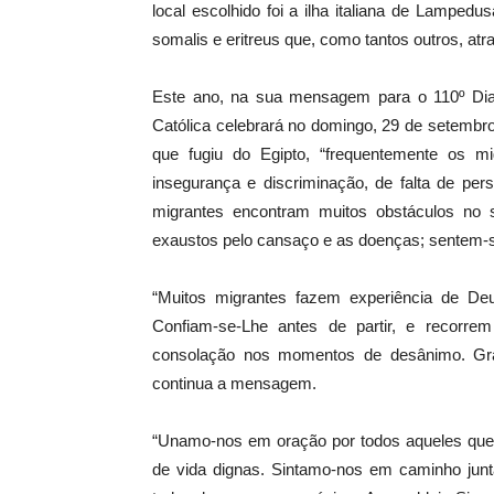
local escolhido foi a ilha italiana de Lamped
somalis e eritreus que, como tantos outros, a
Este ano, na sua mensagem para o 110º Dia 
Católica celebrará no domingo, 29 de setembro
que fugiu do Egipto, “frequentemente os 
insegurança e discriminação, de falta de pe
migrantes encontram muitos obstáculos no
exaustos pelo cansaço e as doenças; sentem-s
“Muitos migrantes fazem experiência de De
Confiam-se-Lhe antes de partir, e recorr
consolação nos momentos de desânimo. Gra
continua a mensagem.
“Unamo-nos em oração por todos aqueles que 
de vida dignas. Sintamo-nos em caminho junt