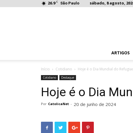
C
26.9
sábado, 8 agosto, 202
São Paulo
ARTIGOS
Início
Cotidiano
Hoje é o Dia Mundial do Refugia
Cotidiano
Destaque
Hoje é o Dia Mun
20 de junho de 2024
Por
CatolicaNet
-