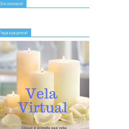
Ore conosco!
Faça sua prece!