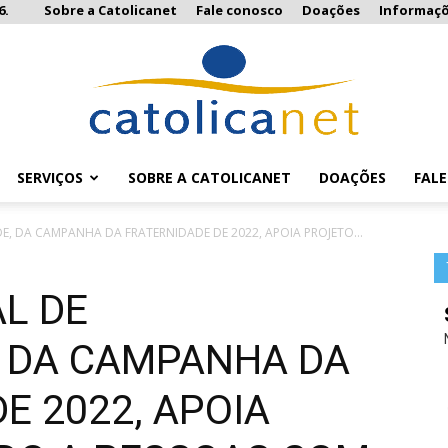
6.
Sobre a Catolicanet
Fale conosco
Doações
Informaç
SERVIÇOS
SOBRE A CATOLICANET
DOAÇÕES
FAL
Catolicanet
, DA CAMPANHA DA FRATERNIDADE DE 2022, APOIA PROJETO...
L DE
, DA CAMPANHA DA
E 2022, APOIA