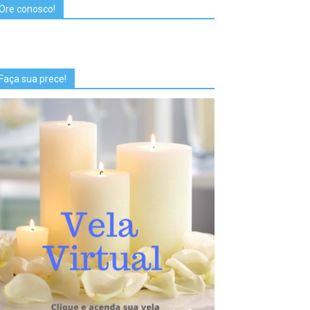
Ore conosco!
Faça sua prece!