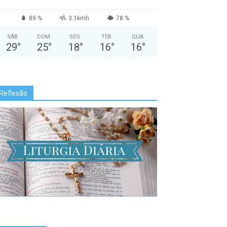
89 %
3.1kmh
78 %
SÁB
DOM
SEG
TER
QUA
29
°
25
°
18
°
16
°
16
°
Reflexão