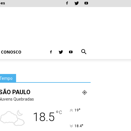
ões
E CONOSCO
Tempo
SÃO PAULO
Nuvens Quebradas
°
19
°
C
18.5
°
18.4