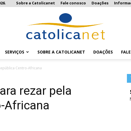
26.
Sobre a Catolicanet
Fale conosco
Doações
Informa
SERVIÇOS
SOBRE A CATOLICANET
DOAÇÕES
FAL
Catolicanet
República Centro-Africana
ara rezar pela
-Africana