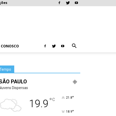
ções
E CONOSCO
Tempo
SÃO PAULO
Nuvens Dispersas
°
21.8
°
C
19.9
°
18.9