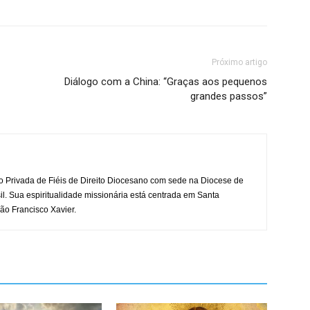
para
aumentar
ou
diminuir
Próximo artigo
o
Diálogo com a China: “Graças aos pequenos
volume.
grandes passos”
o Privada de Fiéis de Direito Diocesano com sede na Diocese de
il. Sua espiritualidade missionária está centrada em Santa
ão Francisco Xavier.