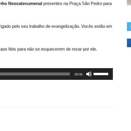
nho Neocatecumenal
presentes na Praça São Pedro para
igado pelo seu trabalho de evangelização. Vocês estão em
 aos fiéis para não se esquecerem de rezar por ele.
Use
00:00
as
setas
para
cima
ou
para
baixo