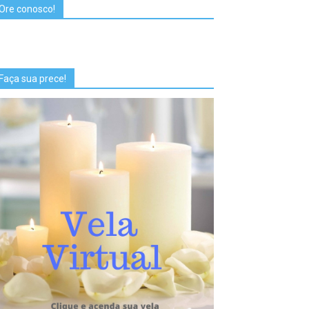
Ore conosco!
Faça sua prece!