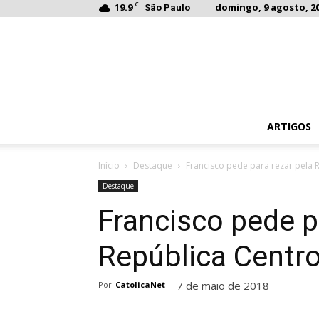
C
19.9
domingo, 9 agosto, 20
São Paulo
ARTIGOS
Início
Destaque
Francisco pede para rezar pela 
Destaque
Francisco pede p
República Centro
7 de maio de 2018
Por
CatolicaNet
-