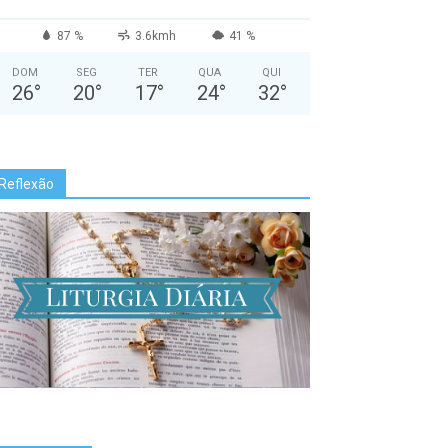
87 %
3.6kmh
41 %
DOM
SEG
TER
QUA
QUI
26
°
20
°
17
°
24
°
32
°
Reflexão