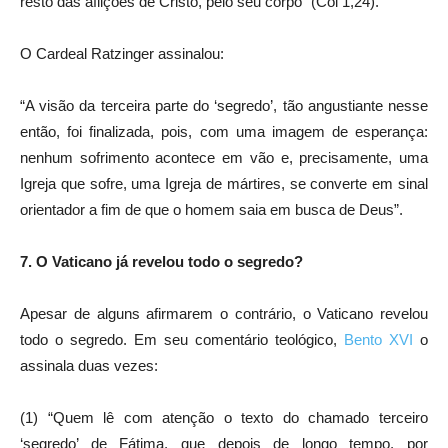
resto das aflições de Cristo, pelo seu corpo” (Col 1,24).
O Cardeal Ratzinger assinalou:
“A visão da terceira parte do ‘segredo’, tão angustiante nesse
então, foi finalizada, pois, com uma imagem de esperança:
nenhum sofrimento acontece em vão e, precisamente, uma
Igreja que sofre, uma Igreja de mártires, se converte em sinal
orientador a fim de que o homem saia em busca de Deus”.
7. O Vaticano já revelou todo o segredo?
Apesar de alguns afirmarem o contrário, o Vaticano revelou
todo o segredo. Em seu comentário teológico,
Bento XVI
o
assinala duas vezes:
(1) “Quem lê com atenção o texto do chamado terceiro
‘segredo’ de Fátima, que depois de longo tempo, por