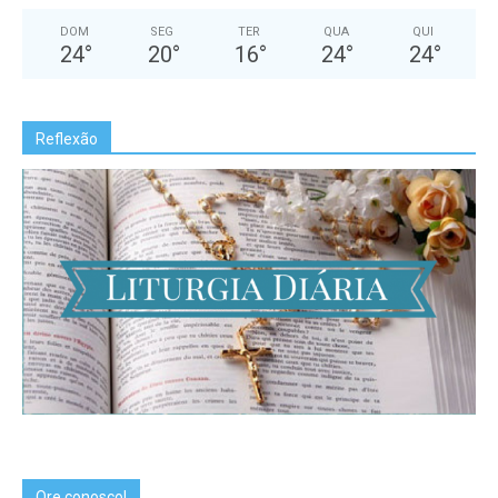
DOM
SEG
TER
QUA
QUI
24
°
20
°
16
°
24
°
24
°
Reflexão
Ore conosco!