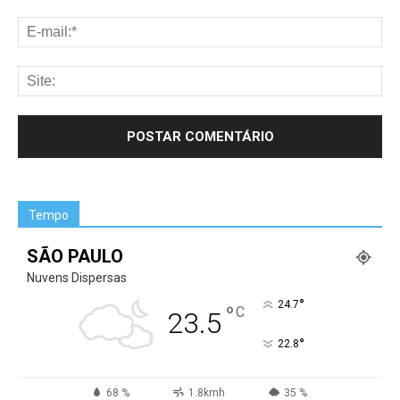
Tempo
SÃO PAULO
Nuvens Dispersas
°
24.7
°
C
23.5
°
22.8
68 %
1.8kmh
35 %