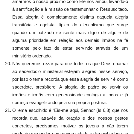
amarmos o nosso próximo como Ele nos amou, levando-o
à santificação e à missão de testemunhar o Ressuscitado.
Essa alegria é completamente distinta daquela alegria
transitória e egoísta, típica do clericalismo que surge
quando um batizado se sente mais digno de algo e de
alguma prioridade em relação aos demais irmãos na fé
somente pelo fato de estar servindo através de um
ministério ordenado.
Nós queremos rezar para que todos os que Deus chamar
ao sacerdócio ministerial estejam alegres nesse serviço,
por isso o tema recorda que essa alegria de servir é como
sacerdote, presbítero! A alegria do padre ao servir os
irmãos e irmãs com generosidade contagia a todos e já
começa evangelizando pela sua própria postura.
O lema escolhido é “Eis-me aqui, Senhor (Is 6,8) que nos
recorda que, através da oração e dos nossos gestos
concretos, precisamos motivar os jovens a não terem
medo de responder com generosidade e disponibilidade ao