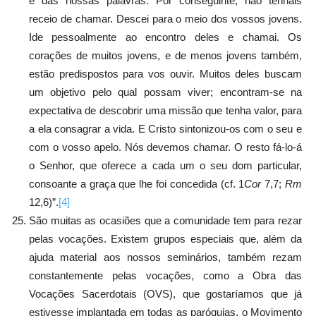
e das nossas palavras. Por conseguinte, não tenhais
receio de chamar. Descei para o meio dos vossos jovens.
Ide pessoalmente ao encontro deles e chamai. Os
corações de muitos jovens, e de menos jovens também,
estão predispostos para vos ouvir. Muitos deles buscam
um objetivo pelo qual possam viver; encontram-se na
expectativa de descobrir uma missão que tenha valor, para
a ela consagrar a vida. E Cristo sintonizou-os com o seu e
com o vosso apelo. Nós devemos chamar. O resto fá-lo-á
o Senhor, que oferece a cada um o seu dom particular,
consoante a graça que lhe foi concedida (cf. 1
Cor
7,7;
Rm
12,6)”.
[4]
São muitas as ocasiões que a comunidade tem para rezar
pelas vocações. Existem grupos especiais que, além da
ajuda material aos nossos seminários, também rezam
constantemente pelas vocações, como a Obra das
Vocações Sacerdotais (OVS), que gostaríamos que já
estivesse implantada em todas as paróquias, o Movimento