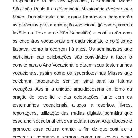
Propedêutico Rainha dos Apóstolos, o Seminário Menor
São João Paulo II e o Seminário Missionário
Redemptoris
Mater
. Durante este ano, alguns formadores percorrerão
as paróquias para a animação vocacional (já começaram a
fazê-lo na Trezena de São Sebastião) e continuarão com
os encontros vocacionais em cada vicariato e no Sítio de
Itaipava, como já ocorrem há anos. Os seminaristas que
participam das celebrações são convidados a fazer o
convite para o Ano Vocacional e darem seus testemunhos
vocacionais, assim como os sacerdotes nas Missas que
celebram, procurando ser um sinal para as futuras
vocações. Assim, a unidade arquidiocesana em torno da
oração do povo fiel e das celebrações, junto com os
testemunhos vocacionais aliados a escritos, livros,
reportagens, utilização das mídias digitais, permitirá que
esse ano vocacional envolva toda a nossa Arquidiocese e
promova essa cultura orante, a fim de que continue a
crescer e permaneça sempre como um legado deste