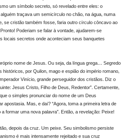
o um símbolo secreto, só revelado entre eles: o
 alguém traçava um semicírculo no chão, na água, numa
ue, se cristão também fosse, faria outro círculo côncavo ao
 Pronto! Poderiam se falar à vontade, ajudarem-se
s locais secretos onde aconteciam seus banquetes
róprio nome de Jesus. Ou seja, da língua grega… Segredo
s históricos, por Quilon, mago e espião do império romano,
imperador Vinício, grande perseguidor dos cristãos. Diz o
uinte: Jesus Cristo, Filho de Deus, Redentor”. Certamente,
o que o simples pronunciar do nome de um Deus
ar apostasia. Mas, e daí? “Agora, toma a primeira letra de
a formar uma nova palavra”. Então, a revelação: Peixe!
tão, depois da cruz. Um peixe. Seu simbolismo persiste
tianismo é mais intensamente rejeitado e sua cruz