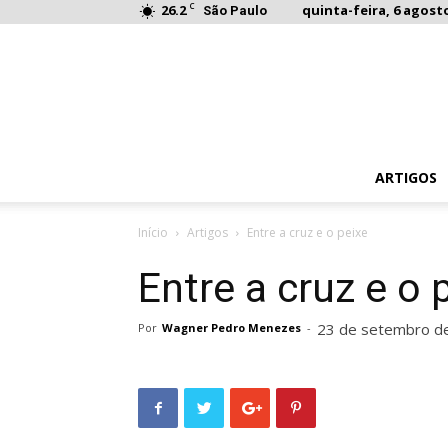
C
26.2
quinta-feira, 6 agosto
São Paulo
ARTIGOS
Início
Artigos
Entre a cruz e o peixe
Entre a cruz e o 
23 de setembro d
Por
Wagner Pedro Menezes
-