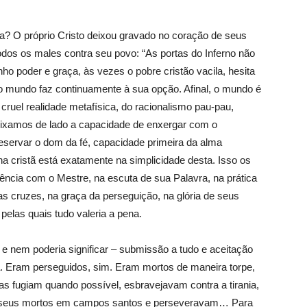
a? O próprio Cristo deixou gravado no coração de seus
os os males contra seu povo: “As portas do Inferno não
ho poder e graça, às vezes o pobre cristão vacila, hesita
ue o mundo faz continuamente à sua opção. Afinal, o mundo é
 cruel realidade metafísica, do racionalismo pau-pau,
ixamos de lado a capacidade de enxergar com o
eservar o dom da fé, capacidade primeira da alma
a cristã está exatamente na simplicidade desta. Isso os
vência com o Mestre, na escuta de sua Palavra, na prática
 cruzes, na graça da perseguição, na glória de seus
pelas quais tudo valeria a pena.
 e nem poderia significar – submissão a tudo e aceitação
ia. Eram perseguidos, sim. Eram mortos de maneira torpe,
s fugiam quando possível, esbravejavam contra a tirania,
 seus mortos em campos santos e perseveravam… Para