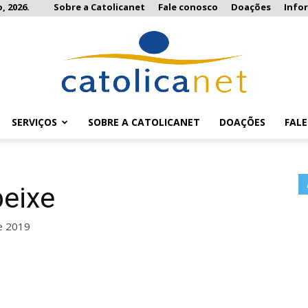
, 2026.
Sobre a Catolicanet
Fale conosco
Doações
Info
SERVIÇOS
SOBRE A CATOLICANET
DOAÇÕES
FAL
Catolicanet
peixe
e 2019