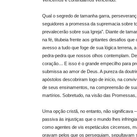
Qual o segredo de tamanha garra, perseveranç
seguidores a promessa da supremacia sobre tod
prevalecerão sobre sua Igreja”. Diante de taman
na fé, titubeia frente aos gritantes desafios q
avesso a tudo que foge de sua lógica terrena, a
pedra-pedra que nossos olhos contemplam. De
coração… E isso é o grande empecilho para pr
submissa ao amor de Deus. A pureza da doutrin
apóstolos descobriram logo de início, na convi
de seus ensinamentos, na compreensão de suas
martírios. Sobretudo, na visão das Promessas, 
Uma opção cristã, no entanto, não significava –
passiva às injustiças que o mundo lhes infring
como agentes de vis espetáculos circenses, ma
oravam pelos que os perseguiam, sepultavam