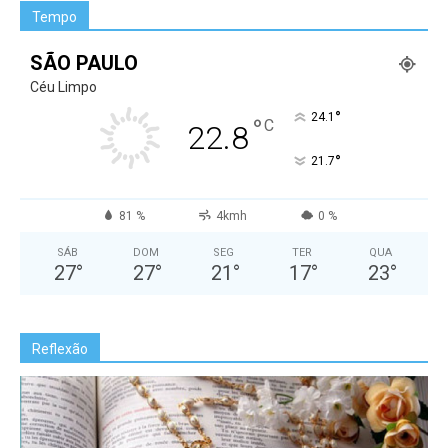
Tempo
SÃO PAULO
Céu Limpo
°
24.1
°
C
22.8
°
21.7
81 %
4kmh
0 %
SÁB
DOM
SEG
TER
QUA
27
°
27
°
21
°
17
°
23
°
Reflexão