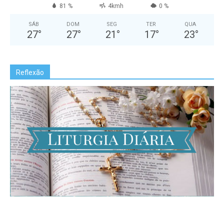
81 %
4kmh
0 %
SÁB
DOM
SEG
TER
QUA
27
°
27
°
21
°
17
°
23
°
Reflexão