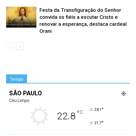
Festa da Transfiguração do Senhor
convida os fiéis a escutar Cristo e
renovar a esperança, destaca cardeal
Orani
Tempo
SÃO PAULO
Céu Limpo
°
24.1
°
C
22.8
°
21.7