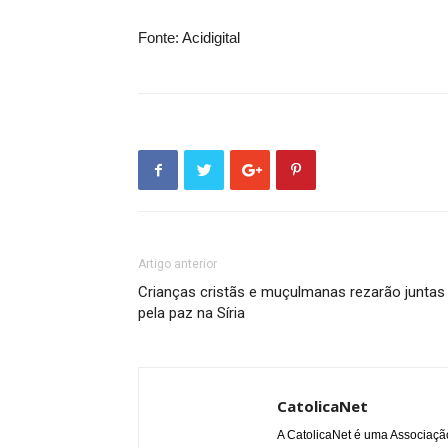
Fonte: Acidigital
Artigo anterior
Crianças cristãs e muçulmanas rezarão juntas
pela paz na Síria
CatolicaNet
A CatolicaNet é uma Associaçã