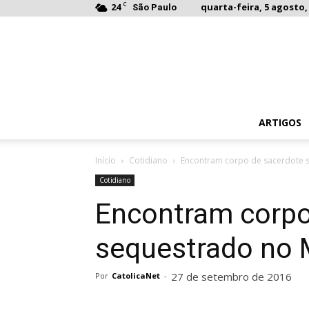
C
24
quarta-feira, 5 agosto,
São Paulo
ARTIGOS
Início
Cotidiano
Encontram corpo de sacerdote 
Cotidiano
Encontram corpo
sequestrado no 
27 de setembro de 2016
Por
CatolicaNet
-