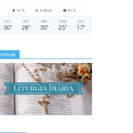
51 %
0.9kmh
81 %
QUI
SEX
SÁB
DOM
SEG
30
°
28
°
30
°
25
°
17
°
Reflexão