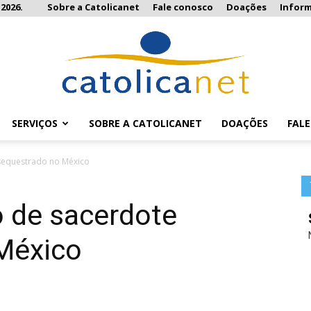
 2026.
Sobre a Catolicanet
Fale conosco
Doações
Infor
SERVIÇOS
SOBRE A CATOLICANET
DOAÇÕES
FAL
Catolicanet
sequestrado no México
 de sacerdote
México