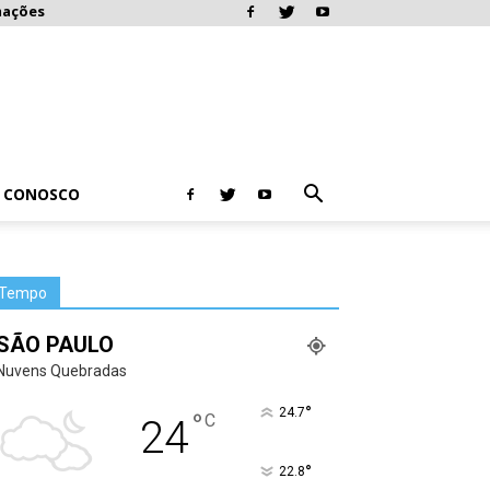
mações
E CONOSCO
Tempo
SÃO PAULO
Nuvens Quebradas
°
24.7
°
C
24
°
22.8