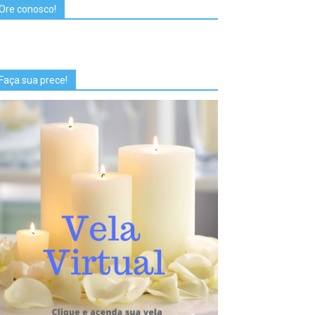
Ore conosco!
Faça sua prece!