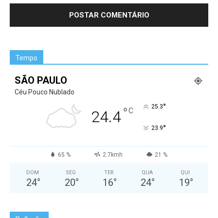
Tempo
SÃO PAULO
Céu Pouco Nublado
°
25.3
°
C
24.4
°
23.9
65 %
2.7kmh
21 %
DOM
SEG
TER
QUA
QUI
24
°
20
°
16
°
24
°
19
°